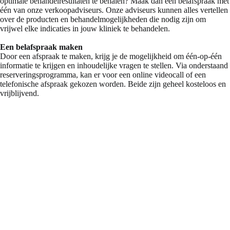
optimale behandelresultaten te behalen? Maak dan een belafspraak met
één van onze verkoopadviseurs. Onze adviseurs kunnen alles vertellen
over de producten en behandelmogelijkheden die nodig zijn om
vrijwel elke indicaties in jouw kliniek te behandelen.
Een belafspraak maken
Door een afspraak te maken, krijg je de mogelijkheid om één-op-één
informatie te krijgen en inhoudelijke vragen te stellen. Via onderstaand
reserveringsprogramma, kan er voor een online videocall of een
telefonische afspraak gekozen worden. Beide zijn geheel kosteloos en
vrijblijvend.