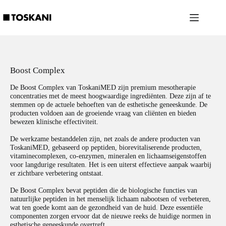
Ga
naar
de
inhoud
Boost Complex
De Boost Complex van ToskaniMED zijn premium mesotherapie
concentraties met de meest hoogwaardige ingrediënten. Deze zijn af te
stemmen op de actuele behoeften van de esthetische geneeskunde. De
producten voldoen aan de groeiende vraag van cliënten en bieden
bewezen klinische effectiviteit.
De werkzame bestanddelen zijn, net zoals de andere producten van
ToskaniMED, gebaseerd op peptiden, biorevitaliserende producten,
vitaminecomplexen, co-enzymen, mineralen en lichaamseigenstoffen
voor langdurige resultaten. Het is een uiterst effectieve aanpak waarbij
er zichtbare verbetering ontstaat.
De Boost Complex bevat peptiden die de biologische functies van
natuurlijke peptiden in het menselijk lichaam nabootsen of verbeteren,
wat ten goede komt aan de gezondheid van de huid. Deze essentiële
componenten zorgen ervoor dat de nieuwe reeks de huidige normen in
esthetische geneeskunde overtreft.