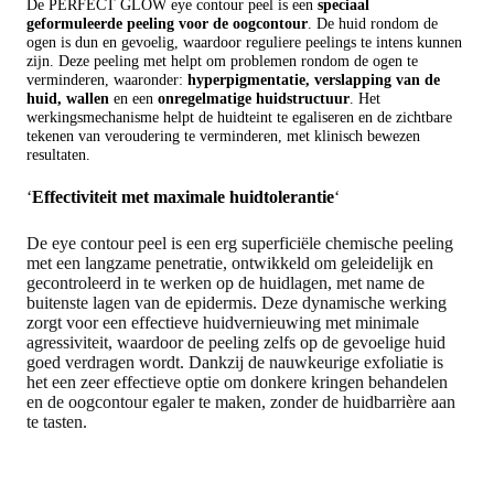
De PERFECT GLOW eye contour peel is een
speciaal
geformuleerde peeling voor de oogcontour
. De huid rondom de
ogen is dun en gevoelig, waardoor reguliere peelings te intens kunnen
zijn. Deze peeling met helpt om problemen rondom de ogen te
verminderen, waaronder:
hyperpigmentatie, verslapping van de
huid, wallen
en een
onregelmatige huidstructuur
. Het
werkingsmechanisme helpt de huidteint te egaliseren en de zichtbare
tekenen van veroudering te verminderen, met klinisch bewezen
resultaten.
‘
Effectiviteit met maximale huidtolerantie
‘
De eye contour peel is een erg superficiële chemische peeling
met een langzame penetratie, ontwikkeld om geleidelijk en
gecontroleerd in te werken op de huidlagen, met name de
buitenste lagen van de epidermis. Deze dynamische werking
zorgt voor een effectieve huidvernieuwing met minimale
agressiviteit, waardoor de peeling zelfs op de gevoelige huid
goed verdragen wordt. Dankzij de nauwkeurige exfoliatie is
het een zeer effectieve optie om donkere kringen behandelen
en de oogcontour egaler te maken, zonder de huidbarrière aan
te tasten.