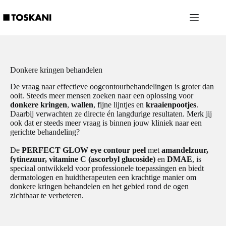
Ga
naar
de
inhoud
Donkere kringen behandelen
De vraag naar effectieve oogcontourbehandelingen is groter dan
ooit. Steeds meer mensen zoeken naar een oplossing voor
donkere kringen
,
wallen
, fijne lijntjes en
kraaienpootjes
.
Daarbij verwachten ze directe én langdurige resultaten. Merk jij
ook dat er steeds meer vraag is binnen jouw kliniek naar een
gerichte behandeling?
De
PERFECT GLOW eye contour peel
met
amandelzuur,
fytinezuur, vitamine C (ascorbyl glucoside)
en
DMAE
, is
speciaal ontwikkeld voor professionele toepassingen en biedt
dermatologen en huidtherapeuten een krachtige manier om
donkere kringen behandelen en het gebied rond de ogen
zichtbaar te verbeteren.