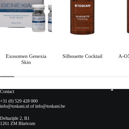
Exosomen Genexia
Silhouette Cocktail
A-OX
Skin
Contact
+31 (0) 529 428 000
info@toskani.nl
of
info@toskani.be
Deltazijde 2, B1
1261 ZM Blaricum