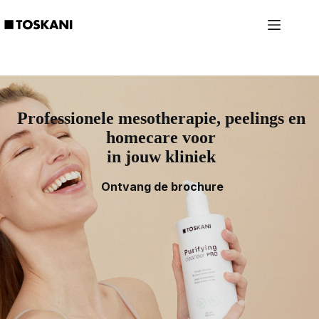
Ga
naar
de
inhoud
Professionele mesotherapie, peelings en
homecare voor
in jouw kliniek
Ontvang de brochure