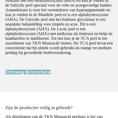
fruitzuur met een betahydroxyzuur (BHA) en kun je vinden in
de
Salicylic peel
speciaal voor de vette en acnegevoelige huiden.
Amandelzuur is voor het verminderen van hyperpigmentatie en
kun je vinden in de
Mandelic peel
en is een alphahydroxyzuur
(AHA). De
Glycolic peel
met het fruitzuur glycolzuur is een
populaire behandeling voor rimpels en acne. Dit is een
alphahydroxyzuur (AHA). De
Lactic peel
is een
alphahydroxyzuur (AHA) met melkzuur als fruitzuur en helpt de
huidbarrière te stabiliseren. Tot slot kun je de
TCA peel
in het
assortiment van TKN Monoacid vinden. De TCA peel bevat een
concentratie dat bij uitstek wordt gebruikt als matige tot medium
peeling bij gevorderde huidveroudering
Ontvang de brochure
Zijn de producten veilig in gebruik?
Als distributeur van de TKN Monoacid peelings is het van