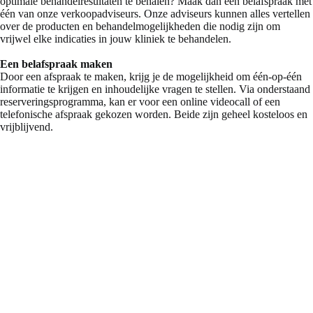
optimale behandelresultaten te behalen? Maak dan een belafspraak met
één van onze verkoopadviseurs. Onze adviseurs kunnen alles vertellen
over de producten en behandelmogelijkheden die nodig zijn om
vrijwel elke indicaties in jouw kliniek te behandelen.
Een belafspraak maken
Door een afspraak te maken, krijg je de mogelijkheid om één-op-één
informatie te krijgen en inhoudelijke vragen te stellen. Via onderstaand
reserveringsprogramma, kan er voor een online videocall of een
telefonische afspraak gekozen worden. Beide zijn geheel kosteloos en
vrijblijvend.