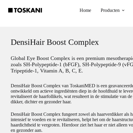
Ga
naar
Home
Producten
de
inhoud
DensiHair Boost Complex
Global Eye Boost Complex is een premium mesotherapie
zoals SH-Polypeptide-1 (bFGF), SH-Polypeptide-9 (vF
Tripeptide-1, Vitamin A, B, C, E.
DensiHair Boost Complex van
ToskaniMED
is een geavanceerde
ontwikkeld om actieve ingrediënten diep in de hoofdhuid te leve
revitaliseert de haarfollikels, wat resulteert in de stimulatie van 
dikker, dichter en gezonder haar.
DensiHair Boost Complex fungeert zowel als haarverdikker als h
intensief te voeden en te revitaliseren, helpt het om de haarstruct
haardichtheid te vergroten. Hierdoor ziet het haar er niet alleen vo
en gezonder aan.