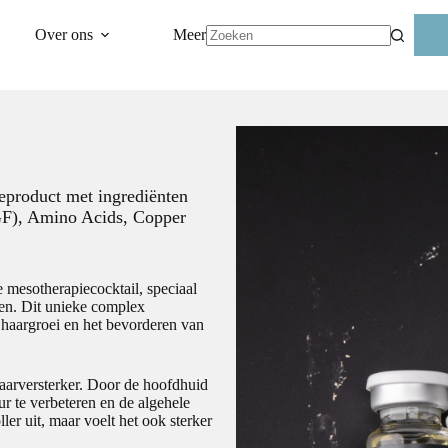
Over ons
Meer
Geen
resultaten
product met ingrediënten
GF), Amino Acids, Copper
 mesotherapiecocktail, speciaal
ren. Dit unieke complex
de haargroei en het bevorderen van
aarversterker. Door de hoofdhuid
uur te verbeteren en de algehele
ller uit, maar voelt het ook sterker