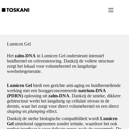
Ga
naar
de
inhoud
Lumicen Gel
Het
zalm-DNA
in Lumicen Gel ondersteunt intensief
huidherstel en celvernieuwing. Dankzij de vollere structuur
zorgt het lokaal voor volumeherstel en langdurige
weefselregeneratie.
Lumicen Gel
biedt een gerichte anti-aging en huidherstellende
werking met een hooggeconcentreerde
natrium-DNA
(PDRN)
oplossing uit
zalm-DNA
. Dankzij de unieke, dikkere
gelstructuur werkt het langdurig op cellulair niveau in de
dermis, waar het zorgt voor direct volumeherstel en een direct
shaping
en
plumping
effect.
Dankzij de sterke biologische compatibiliteit wordt
Lumicen
Gel
uitstekend opgenomen zonder irritatie, waardoor het ook
perfect inzetbaar is voor delicate zones zoals de oogomtrek. De