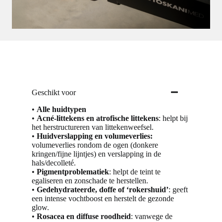
Geschikt voor
•
Alle huidtypen
•
Acné-littekens en atrofische littekens
: helpt bij
het herstructureren van littekenweefsel.
•
Huidverslapping en volumeverlies:
volumeverlies rondom de ogen (donkere
kringen/fijne lijntjes) en verslapping in de
hals/decolleté.
•
Pigmentproblematiek
: helpt de teint te
egaliseren en zonschade te herstellen.
•
Gedehydrateerde, doffe of ‘rokershuid’
: geeft
een intense vochtboost en herstelt de gezonde
glow.
•
Rosacea en diffuse roodheid
: vanwege de