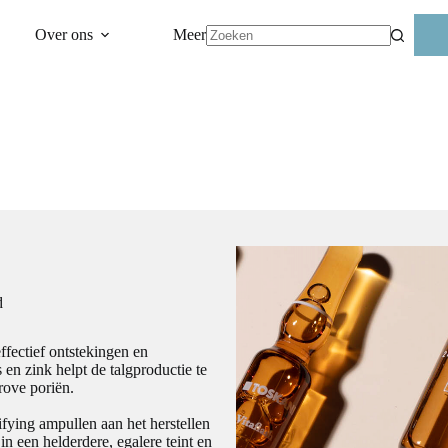
Over ons
Meer
Geen
resultaten
d
effectief ontstekingen en
en zink helpt de talgproductie te
rove poriën.
fying ampullen aan het herstellen
in een helderdere, egalere teint en