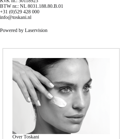
KvK nr.: 30118923
BTW nr.: NL 8031.188.80.B.01
+31 (0)529 428 000
info@toskani.nl
Powered by
Laservision
Over Toskani