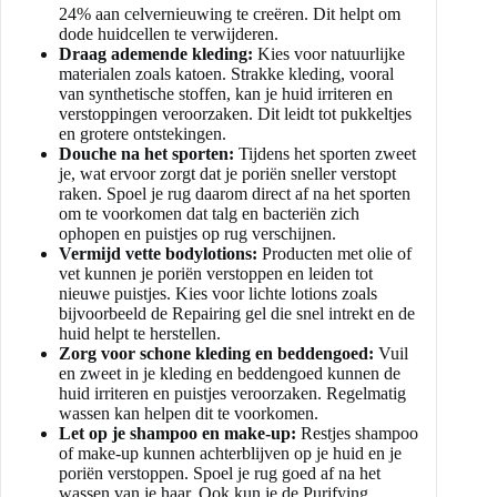
24% aan celvernieuwing te creëren. Dit helpt om
dode huidcellen te verwijderen.
Draag ademende kleding:
Kies voor natuurlijke
materialen zoals katoen. Strakke kleding, vooral
van synthetische stoffen, kan je huid irriteren en
verstoppingen veroorzaken. Dit leidt tot pukkeltjes
en grotere ontstekingen.
Douche na het sporten:
Tijdens het sporten zweet
je, wat ervoor zorgt dat je poriën sneller verstopt
raken. Spoel je rug daarom direct af na het sporten
om te voorkomen dat talg en bacteriën zich
ophopen en puistjes op rug verschijnen.
Vermijd vette bodylotions:
Producten met olie of
vet kunnen je poriën verstoppen en leiden tot
nieuwe puistjes. Kies voor lichte lotions zoals
bijvoorbeeld de
Repairing gel
die snel intrekt en de
huid helpt te herstellen.
Zorg voor schone kleding en beddengoed:
Vuil
en zweet in je kleding en beddengoed kunnen de
huid irriteren en puistjes veroorzaken. Regelmatig
wassen kan helpen dit te voorkomen.
Let op je shampoo en make-up:
Restjes shampoo
of make-up kunnen achterblijven op je huid en je
poriën verstoppen. Spoel je rug goed af na het
wassen van je haar. Ook kun je de Purifying