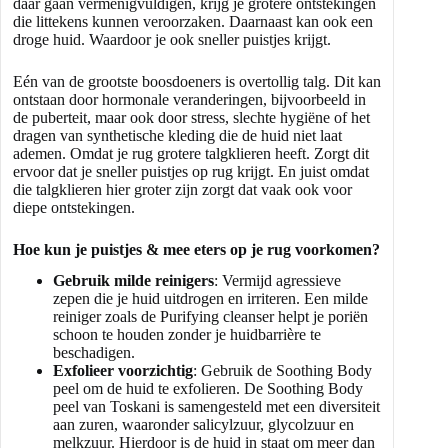
daar gaan vermenigvuldigen, krijg je grotere ontstekingen
die littekens kunnen veroorzaken. Daarnaast kan ook een
droge huid. Waardoor je ook sneller puistjes krijgt.
Eén van de grootste boosdoeners is overtollig talg. Dit kan
ontstaan door hormonale veranderingen, bijvoorbeeld in
de puberteit, maar ook door stress, slechte hygiëne of het
dragen van synthetische kleding die de huid niet laat
ademen. Omdat je rug grotere talgklieren heeft. Zorgt dit
ervoor dat je sneller puistjes op rug krijgt. En juist omdat
die talgklieren hier groter zijn zorgt dat vaak ook voor
diepe ontstekingen.
Hoe kun je puistjes & mee eters op je rug voorkomen?
Gebruik milde reinigers
: Vermijd agressieve
zepen die je huid uitdrogen en irriteren. Een milde
reiniger zoals de Purifying cleanser helpt je poriën
schoon te houden zonder je huidbarrière te
beschadigen.
Exfolieer voorzichtig
: Gebruik de
Soothing Body
peel
om de huid te exfolieren. De Soothing Body
peel van
Toskani
is samengesteld met een diversiteit
aan zuren, waaronder salicylzuur, glycolzuur en
melkzuur. Hierdoor is de huid in staat om meer dan