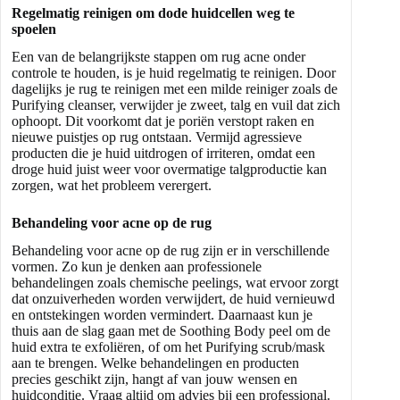
Regelmatig reinigen om dode huidcellen weg te
spoelen
Een van de belangrijkste stappen om rug acne onder
controle te houden, is je huid regelmatig te reinigen. Door
dagelijks je rug te reinigen met een milde reiniger zoals de
Purifying cleanser
, verwijder je zweet, talg en vuil dat zich
ophoopt. Dit voorkomt dat je poriën verstopt raken en
nieuwe puistjes op rug ontstaan. Vermijd agressieve
producten die je huid uitdrogen of irriteren, omdat een
droge huid juist weer voor overmatige talgproductie kan
zorgen, wat het probleem verergert.
Behandeling voor acne op de rug
Behandeling voor acne op de rug zijn er in verschillende
vormen. Zo kun je denken aan professionele
behandelingen zoals chemische peelings, wat ervoor zorgt
dat onzuiverheden worden verwijdert, de huid vernieuwd
en ontstekingen worden vermindert. Daarnaast kun je
thuis aan de slag gaan met de Soothing Body peel om de
huid extra te exfoliëren, of om het
Purifying scrub/mask
aan te brengen. Welke behandelingen en producten
precies geschikt zijn, hangt af van jouw wensen en
huidconditie. Vraag altijd om advies bij een professional.