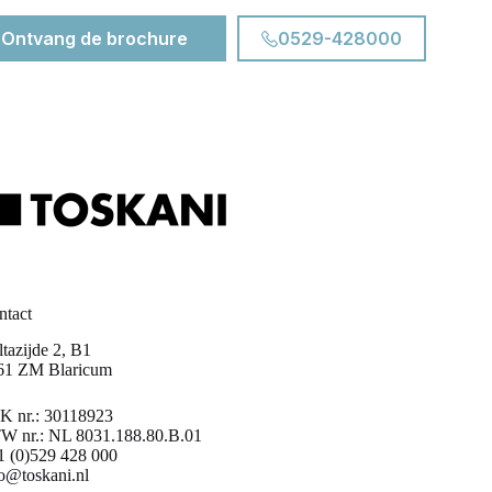
Ontvang de brochure
0529-428000
ntact
tazijde 2, B1
61 ZM Blaricum
K nr.: 30118923
W nr.: NL 8031.188.80.B.01
1 (0)529 428 000
fo@toskani.nl