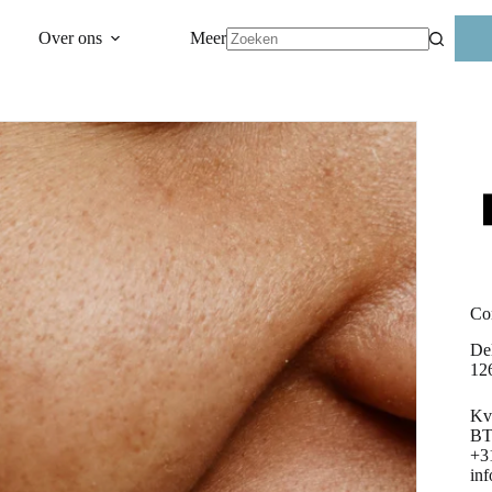
Over ons
Meer
Geen
resultaten
Co
Del
12
Kv
BT
+3
in