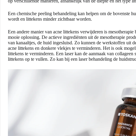
op verschillende manieren, afhankelijk van de diepte en het type li
Een chemische peeling behandeling kan helpen om de bovenste hui
wordt en littekens minder zichtbaar worden.
Een andere manier van acne littekens verwijderen is mesotherapie
mooie oplossing. De actieve ingrediënten uit de mesotherapie pro
van kanaaltjes, de huid ingesluisd. Zo kunnen de werkstoffen uit de
acne littekens en donkere vlekjes te verminderen. Het is ook moge
littekens te verminderen. Een laser kan de aanmaak van collageen s
littekens op te vullen. Zo kan bij een laser behandeling de huidst