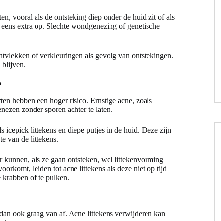
ten, vooral als de ontsteking diep onder de huid zit of als
og eens extra op. Slechte wondgenezing of genetische
tvlekken of verkleuringen als gevolg van ontstekingen.
 blijven.
?
rten hebben een hoger risico. Ernstige acne, zoals
enezen zonder sporen achter te laten.
s icepick littekens en diepe putjes in de huid. Deze zijn
te van de littekens.
r kunnen, als ze gaan ontsteken, wel littekenvorming
rkomt, leiden tot acne littekens als deze niet op tijd
e krabben of te pulken.
 dan ook graag van af. Acne littekens verwijderen kan