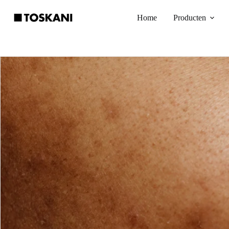
Ga
naar
Home
Producten
de
inhoud