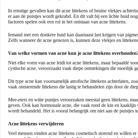
In ernstige gevallen kan dit acne littekens of bruine vlekjes achterla
er aan de puistjes wordt gekrabd. En dit valt bij een lichte huid n
factoren spelen ook een rol in het ontstaan van acne littekens.
Iemand met een donkere huid kan daarnaast last krijgen van pigmen
Zelfs wanneer de acne genezen is, kunnen deze vlekjes en littekens
Van welke vormen van acne kun je acne littekens overhouden
Niet elke vorm van acne leidt tot acne littekens, maar bepaalde soo
cystische acne, veroorzaakt vaak diepe ontstekingen die moeilijk g
Dit type acne kan voornamelijk atrofische littekens achterlaten, zoal
vaak ontsierende littekens die lastig te behandelen zijn door de diep
Mee-eters en witte puntjes veroorzaken meestal geen littekens, maa
geven. Ook kan hormonale acne, die vaak rond de kin en kaaklijn voo
wordt behandeld. Het is vooral belangrijk om niet aan de puistjes t
Acne littekens verwijderen
Veel mensen vinden acne littekens cosmetisch storend en willen er