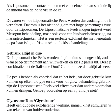
Als Liposomen in contact komen met een celmembraan smelt de 
de inhoud van de holte vrij in de cel.
De zuren van de Liposomatische Peels worden dus zodanig in de hui
verrichten. Daarom is het niet nodig om met hoge percentages zuren
door de Liposomen. De Liposomatische Peels mogen ingezet worde
Mesogun behandeling, maar ook voor een bindweefselmassage, na 
massagetechnieken. Het is een perfecte exfoliant die niet geneutra
toepasbaar is bij opfris- en schoonheidsbehandelingen.
Gebruik altijd in duo
De Liposomatische Peels worden altijd in duo samengesteld, zodat 
waar je op dat moment aan wilt werken en kies 2 parels uit. Deze p
combinatie met de Salisome Duo? Gebruik deze dan altijd als eerst
De peels hebben als voordeel dat ze het hele jaar door gebruikt 
kunnen op elke huidtype en als voor- of glow behandeling gebruik
zijn de Liposomatische Peels veel effectiever dan andere voorbeha
kunnen dringen. Genoeg voordelen op een rij vind je niet?
Glycosome Duo
‘Glycolzuur’
Heeft een dubbele exfoliërende werking, namelijk het stimuleren v
van tekenen van huidveroudering.