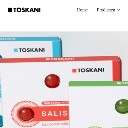
Ga
naar
Home
Producten
de
inhoud