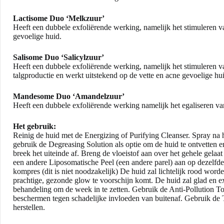
Lactisome Duo
‘Melkzuur’
Heeft een dubbele exfoliërende werking, namelijk het stimuleren va
gevoelige huid.
Salisome Duo
‘Salicylzuur’
Heeft een dubbele exfoliërende werking, namelijk het stimuleren v
talgproductie en werkt uitstekend op de vette en acne gevoelige hu
Mandesome Duo
‘Amandelzuur’
Heeft een dubbele exfoliërende werking namelijk het egaliseren van
Het gebruik:
Reinig de huid met de
Energizing
of
Purifying
Cleanser. Spray na 
gebruik de Degreasing Solution als optie om de huid te ontvetten e
breek het uiteinde af. Breng de vloeistof aan over het gehele gela
een andere Liposomatische Peel (een andere parel) aan op dezelfd
kompres (dit is niet noodzakelijk) De huid zal lichtelijk rood word
prachtige, gezonde glow te voorschijn komt. De huid zal glad en e
behandeling om de week in te zetten. Gebruik de
Anti-Pollution T
beschermen tegen schadelijke invloeden van buitenaf. Gebruik de
herstellen.