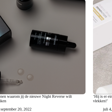
enen waarom jij de nieuwe Night Reverse wilt
‘Hij is er e
iken
vlekken!’
september 20, 2022
juli 4