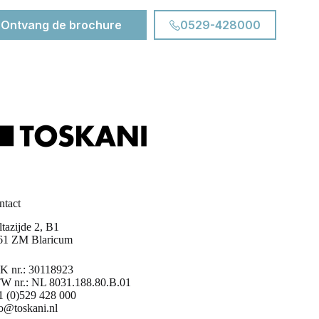
Ontvang de brochure
0529-428000
ntact
tazijde 2, B1
61 ZM Blaricum
K nr.: 30118923
W nr.: NL 8031.188.80.B.01
1 (0)529 428 000
fo@toskani.nl