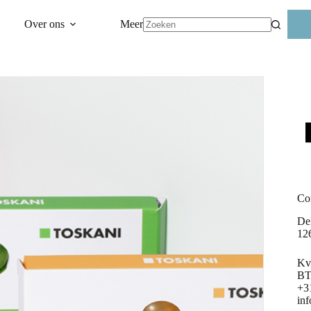
Over ons
Meer
Geen
resultaten
Co
Del
12
Kv
BT
+3
in