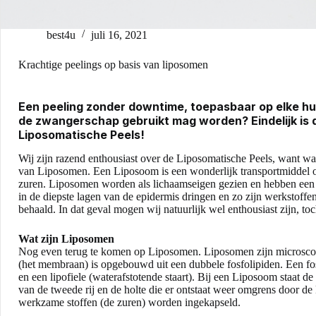
best4u
juli 16, 2021
Krachtige peelings op basis van liposomen
Een peeling zonder downtime, toepasbaar op elke huid
de zwangerschap gebruikt mag worden? Eindelijk is d
Liposomatische Peels!
Wij zijn razend enthousiast over de Liposomatische Peels, want wat 
van Liposomen. Een Liposoom is een wonderlijk transportmiddel om 
zuren. Liposomen worden als lichaamseigen gezien en hebben een k
in de diepste lagen van de epidermis dringen en zo zijn werkstoff
behaald. In dat geval mogen wij natuurlijk wel enthousiast zijn, to
Wat zijn Liposomen
Nog even terug te komen op Liposomen.
Liposomen
zijn microsco
(het membraan) is opgebouwd uit een dubbele fosfolipiden. Een fosf
en een lipofiele (waterafstotende staart). Bij een Liposoom staat de 
van de tweede rij en de holte die er ontstaat weer omgrens door de 
werkzame stoffen (de zuren) worden ingekapseld.